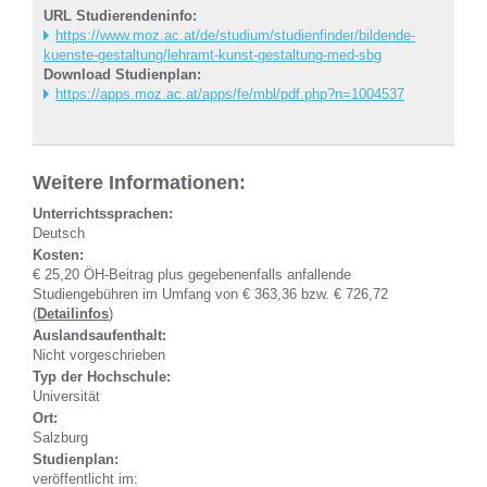
URL Studierendeninfo:
https://www.moz.ac.at/de/studium/studienfinder/bildende-
kuenste-gestaltung/lehramt-kunst-gestaltung-med-sbg
Download Studienplan:
https://apps.moz.ac.at/apps/fe/mbl/pdf.php?n=1004537
Weitere Informationen:
Unterrichtssprachen:
Deutsch
Kosten:
€ 25,20 ÖH-Beitrag plus gegebenenfalls anfallende
Studiengebühren im Umfang von € 363,36 bzw. € 726,72
(
Detailinfos
)
Auslandsaufenthalt:
Nicht vorgeschrieben
Typ der Hochschule:
Universität
Ort:
Salzburg
Studienplan:
veröffentlicht im: