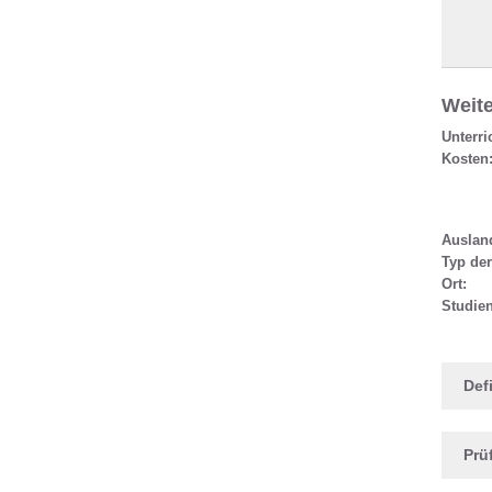
Weite
Unterri
Kosten
Ausland
Typ de
Ort:
Studie
Def
Prü