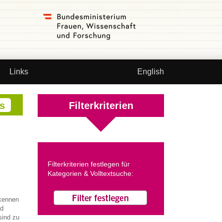
Links
English
Filterkriterien
Filterkriterien festlegen für
Kategorien & Volltextsuche:
 kennen
nd
sind zu