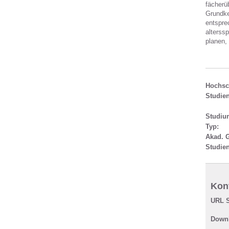
fächerü
Grundke
entspre
alterss
planen,
Hochsc
Studie
Studiu
Typ:
Akad. 
Studie
Kont
URL S
Downl