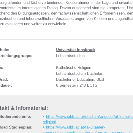
bergreifenden und fächerverbindenden Kooperationen in der Lage und erwerbe
nntnisse im interreligiösen Dialog. Davon ausgehend sind sie kompetent, Unt
chend den Bildungsaufgaben, den fachwissenschaftlichen Erfordernissen, de
pezifischen und lebensweltlichen Voraussetzungen von Kindern und Jugendlic
 zu evaluieren und weiter zu entwickeln.
hule:
Universität Innsbruck
nrichtungsgruppe:
Lehramtsstudien
m:
Katholische Religion
Lehramtsstudium Bachelor
Grad:
Bachelor of Education, BEd
ndauer:
8 Semester / 240 ECTS
akt & Infomaterial:
tudierendeninfo:
https://www.uibk.ac.at/studium/angebot/uf-katholi
religion/
oad Studienplan:
https://www.uibk.ac.at/fakultaeten-
servicestelle/pruefungsreferate/gesamtfassung/ma-