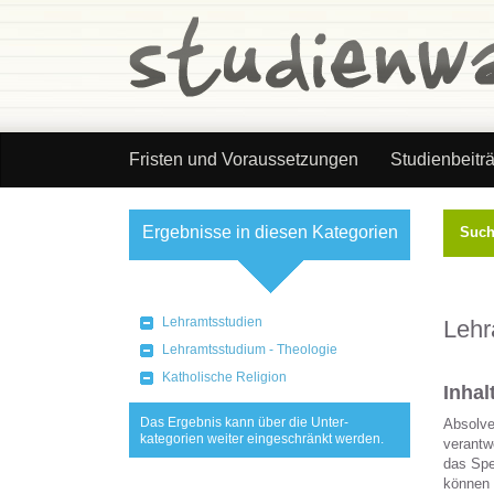
Fristen und Voraussetzungen
Studienbeitr
Ergebnisse in diesen Kategorien
Suc
Kategorie wählen
Lehramtsstudien
Lehr
Lehramtsstudium - Theologie
Katholische Religion
Inha
Das Ergebnis kann über die Unter-
Absolve
kategorien weiter eingeschränkt werden.
verantw
das Spe
können 