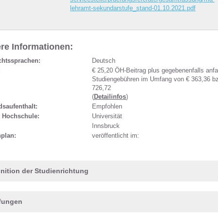
lehramt-sekundarstufe_stand-01.10.2021.pdf
re Informationen:
chtssprachen:
Deutsch
:
€ 25,20 ÖH-Beitrag plus gegebenenfalls anfa
Studiengebühren im Umfang von € 363,36 bz
726,72
(
Detailinfos
)
saufenthalt:
Empfohlen
r Hochschule:
Universität
Innsbruck
nplan:
veröffentlicht im:
inition der Studienrichtung
fungen